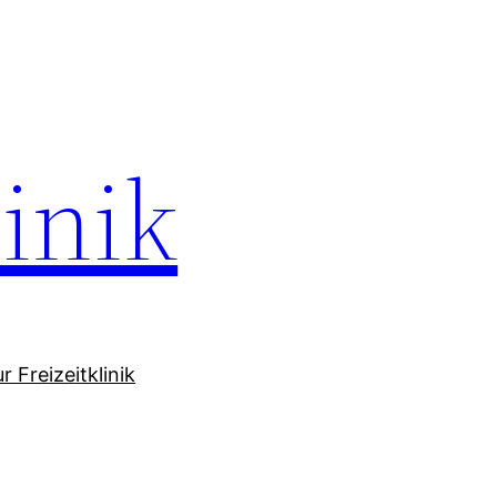
linik
 Freizeitklinik