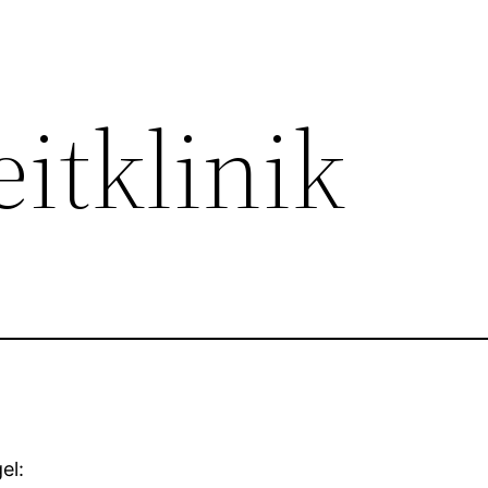
eitklinik
el: