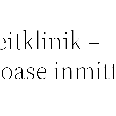
eitklinik –
oase inmit